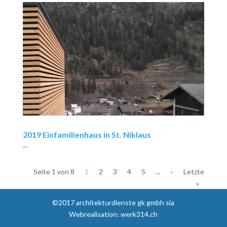
2019 Einfamilienhaus in St. Niklaus
...
Seite 1 von 8
1
2
3
4
5
...
»
Letzte
»
©2017 architekturdienste gk gmbh sia
Webrealisation: werk314.ch