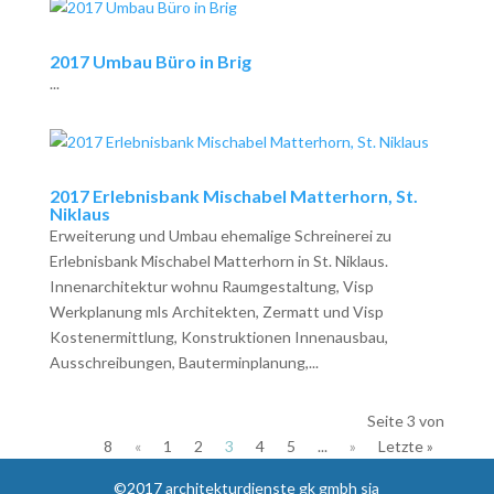
2017 Umbau Büro in Brig
...
2017 Erlebnisbank Mischabel Matterhorn, St.
Niklaus
Erweiterung und Umbau ehemalige Schreinerei zu
Erlebnisbank Mischabel Matterhorn in St. Niklaus.
Innenarchitektur wohnu Raumgestaltung, Visp
Werkplanung mls Architekten, Zermatt und Visp
Kostenermittlung, Konstruktionen Innenausbau,
Ausschreibungen, Bauterminplanung,...
Seite 3 von
8
«
1
2
3
4
5
...
»
Letzte »
©2017 architekturdienste gk gmbh sia